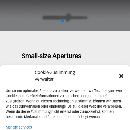
Small-size Apertures
Cookie-Zustimmung
verwalten
Art. No.
Description
Focal Length (mm)
Clear Apert
Um dir ein optimales Erlebnis zu bieten, verwenden wir Technologien wie
Cookies, um Geräteinformationen zu speichern und/oder darauf
225 201
K 50/40 SW
50	
10	
zuzugreifen. Wenn du diesen Technologien zustimmst, können wir Daten
wie das Surfverhalten oder eindeutige IDs auf dieser Website verarbeiten.
Wenn du deine Zustimmung nicht erteilst oder zurückziehst, können
225 202
K 90/40 SW
90	
16
bestimmte Merkmale und Funktionen beeinträchtigt werden.
Manage services