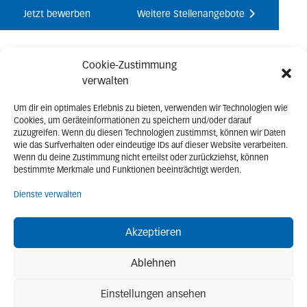
Jetzt bewerben
Weitere Stellenangebote
Cookie-Zustimmung
verwalten
Um dir ein optimales Erlebnis zu bieten, verwenden wir Technologien wie
Bei Fragen
Cookies, um Geräteinformationen zu speichern und/oder darauf
Kontaktieren Sie uns jetzt!
zuzugreifen. Wenn du diesen Technologien zustimmst, können wir Daten
wie das Surfverhalten oder eindeutige IDs auf dieser Website verarbeiten.
Telefon
Wenn du deine Zustimmung nicht erteilst oder zurückziehst, können
+49 (0)4103-93776-10
bestimmte Merkmale und Funktionen beeinträchtigt werden.
Dienste verwalten
E-Mail
info@moeller-wedel-optical.com
Akzeptieren
Ablehnen
Einstellungen ansehen
Jetzt für unseren Newsletter