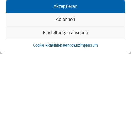
225704
KV 140/40/±6 SW
140
28
Akzeptieren
Ablehnen
225705
KV 140/40/+12 SW
140
28
Einstellungen ansehen
225706
KV 140/40/-12 SW
140
28
Cookie-Richtlinie
Datenschutz
Impressum
Technische Änderungen vorbehalten!