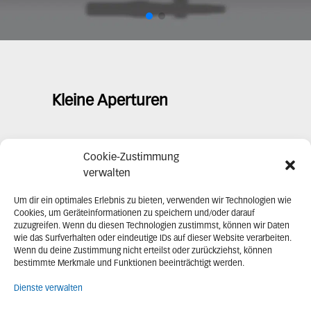
Kleine Aperturen
Cookie-Zustimmung
Art.-Nr.
Bezeichnungen
Brennweite (mm)
Freie A
verwalten
Um dir ein optimales Erlebnis zu bieten, verwenden wir Technologien wie
225701
KV 90/40/±6 SW
90
16
Cookies, um Geräteinformationen zu speichern und/oder darauf
zuzugreifen. Wenn du diesen Technologien zustimmst, können wir Daten
wie das Surfverhalten oder eindeutige IDs auf dieser Website verarbeiten.
225702
KV 90/40/+12 SW
90
16
Wenn du deine Zustimmung nicht erteilst oder zurückziehst, können
bestimmte Merkmale und Funktionen beeinträchtigt werden.
225703
KV 90/40/-12 SW
90
16
Dienste verwalten